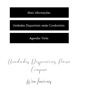
Mais Informações
Unidades Disponíveis neste Condomínio
Agendar Visita
Unidades Disponíveis Para
Compra
WiaImóveis
CLIQUE AQUI E FALE CONOSCO POR TELEFONE OU WHATSAPP
OU SE PREFERIR PREENCHA O FORMULÁRIO ABAIXO.