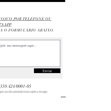
ONOSCO POR TELEFONE OU
TSAPP
HA O FORMULÁRIO ABAIXO.
Enviar
.559.424/0001-05
uer uso não autorizado estará sujeito a encargos.
Intranet