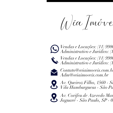
WiaImóve
Vendas e Locações:
(11) 99
Administrativo e Jurídico:
(
Vendas e Locações:
(11) 99
Administrativo e Jurídico:
(
Contato@wiaimoveis.com.b
Adm@wiaimoveis.com.br
Av. Queiroz Filho, 1560 - S
Vila Hamburguesa - São Pa
Av. Corifeu de Azevedo Ma
Jaguaré - São Paulo, SP - 