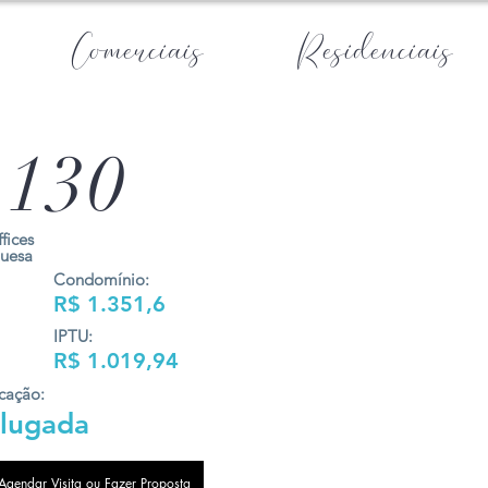
Comerciais
Residenciais
130
fices
uesa
Condomínio:
R$ 1.351,6
IPTU:
R$ 1.019,94
cação:
lugada
Agendar Visita ou Fazer Proposta