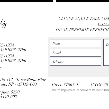
is
CLIQUE AQUI E FALE C
WHA
OU SE PREFERIR PREENC
803-1934
11)
91603-9796
803-1934
11)
91603-9796
r
ala 312 - Torre Beija Flor
ulo, SP - 05319-000
Creci: 37067-J
CNPJ: 40
Todas as imagens são de uso exclusivo da Wia Imóveis. Qualq
rques, 5290
05340-002