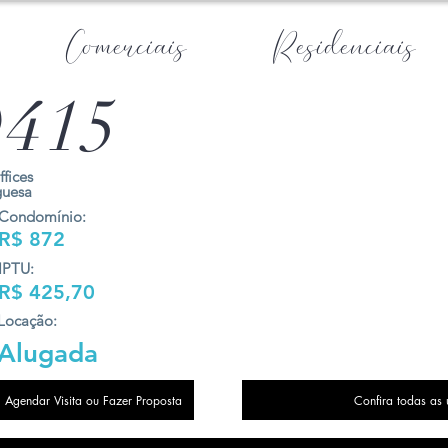
Comerciais
Residenciais
415
ffices
guesa
Condomínio:
R$ 872
IPTU:
R$ 425,70
Locação:
Alugada
Agendar Visita ou Fazer Proposta
Confira todas as