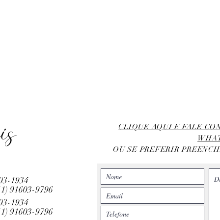
is
CLIQUE AQUI E FALE C
WHA
OU SE PREFERIR PREENC
803-1934
11)
91603-9796
803-1934
11)
91603-9796