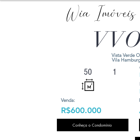
Wia Imóveis
VVO
Vista Verde O
Vila Hambur
50
1
Venda:
R$600.000
Conheça o Condomínio