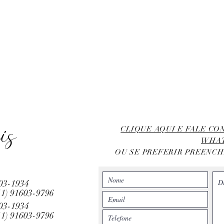
is
CLIQUE AQUI E FALE C
WHA
OU SE PREFERIR PREENC
803-1934
11)
91603-9796
803-1934
11)
91603-9796