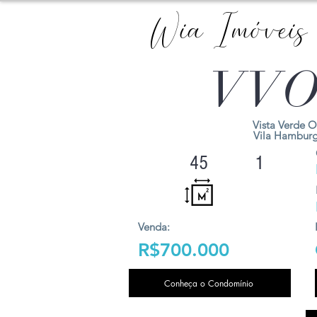
Wia Imóveis
VVO
Vista Verde O
Vila Hambur
45
1
Venda:
R$700.000
Conheça o Condomínio