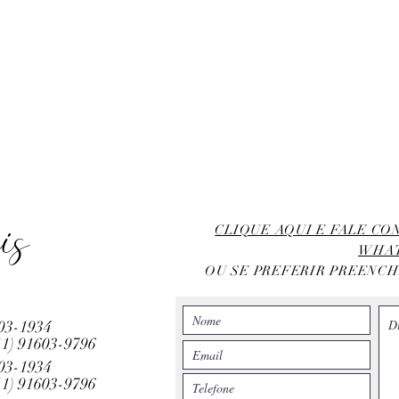
is
CLIQUE AQUI E FALE C
WHA
OU SE PREFERIR PREENC
803-1934
11)
91603-9796
803-1934
11)
91603-9796