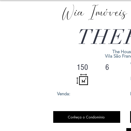
Wia Imóveis
THE
The Hous
Vila São Fran
150
6
Venda:
Conheça o Condomínio