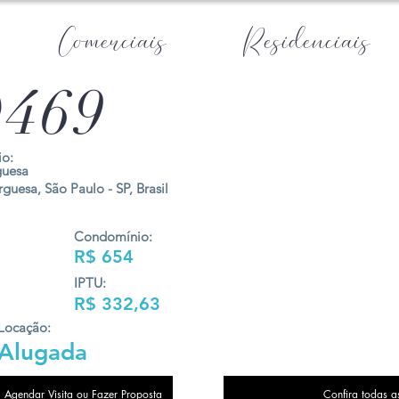
Comerciais
Residenciais
469
o:
guesa
guesa, São Paulo - SP, Brasil
Condomínio:
R$ 654
IPTU:
R$ 332,63
Locação:
Alugada
Agendar Visita ou Fazer Proposta
Confira todas a