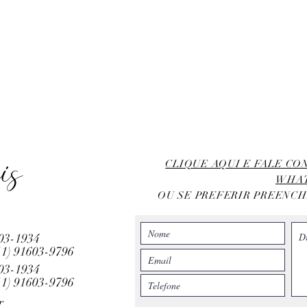
is
CLIQUE AQUI E FALE C
WHA
OU SE PREFERIR PREENC
803-1934
11)
91603-9796
803-1934
11)
91603-9796
r