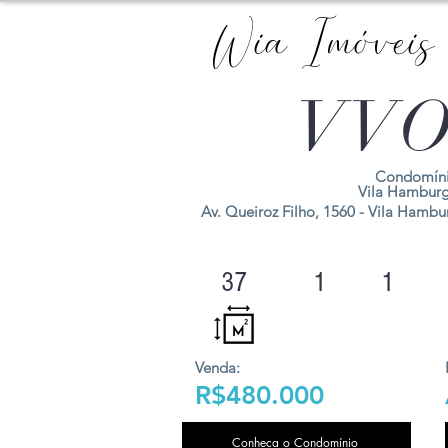
Wia Imóveis
VVO
Condomíni
Vila Hambur
Av. Queiroz Filho, 1560 - Vila Hambur
37
1
1
Venda:
R$480.000
Conheça o Condomínio