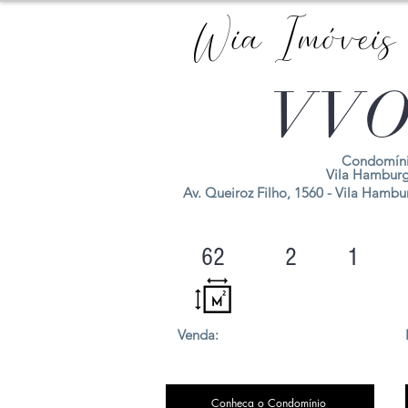
Wia Imóveis
VVO
Condomíni
Vila Hambur
Av. Queiroz Filho, 1560 - Vila Hambur
62
2
1
Venda:
Conheça o Condomínio