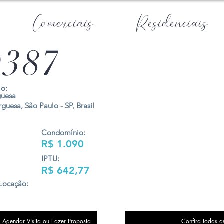
Comerciais
Residenciais
387
o:
guesa
guesa, São Paulo - SP, Brasil
Condomínio:
R$ 1.090
IPTU:
R$ 642,77
Locação:
Agendar Visita ou Fazer Proposta
Confira todas a