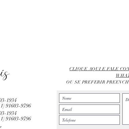
is
CLIQUE AQUI E FALE C
WHA
OU SE PREFERIR PREENC
803-1934
11)
91603-9796
803-1934
11)
91603-9796
r