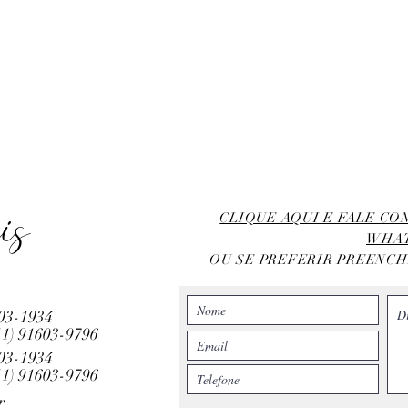
is
CLIQUE AQUI E FALE C
WHA
OU SE PREFERIR PREENC
803-1934
11)
91603-9796
803-1934
11)
91603-9796
r