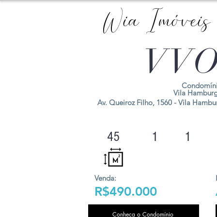
Wia Imóveis
VVO
Condomíni
Vila Hambur
Av. Queiroz Filho, 1560 - Vila Hambur
45
1
1
Venda:
R$490.000
Conheça o Condomínio