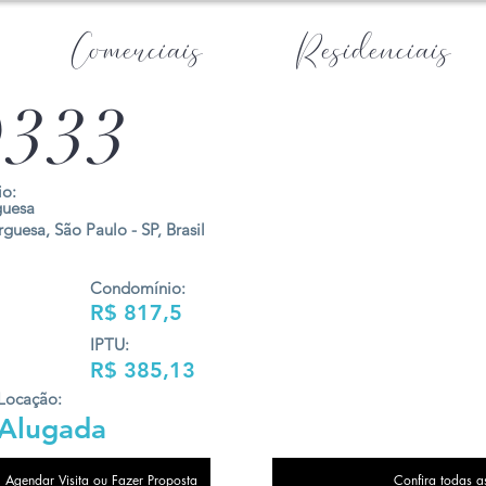
Comerciais
Residenciais
333
o:
guesa
guesa, São Paulo - SP, Brasil
Condomínio:
R$ 817,5
IPTU:
R$ 385,13
Locação:
Alugada
Agendar Visita ou Fazer Proposta
Confira todas a