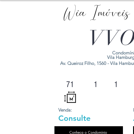
Wia Imóveis
VVO
Condomíni
Vila Hambur
Av. Queiroz Filho, 1560 - Vila Hambur
71
1
1
Venda:
Consulte
Conheça o Condomínio