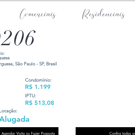
Comerciais
Residenciais
206
o:
guesa
guesa, São Paulo - SP, Brasil
Condomínio:
R$ 1.199
IPTU:
R$ 513,08
Locação:
Alugada
Agendar Visita ou Fazer Proposta
Confira todas a