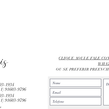
is
CLIQUE AQUI E FALE C
WHA
OU SE PREFERIR PREENC
803-1934
11)
91603-9796
803-1934
11)
91603-9796
r