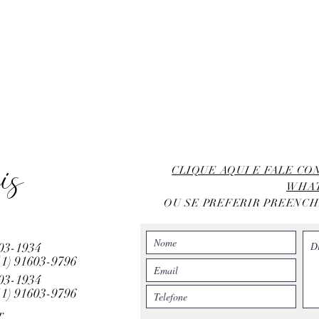
is
CLIQUE AQUI E FALE C
WHA
OU SE PREFERIR PREENC
803-1934
11)
91603-9796
803-1934
11)
91603-9796
r