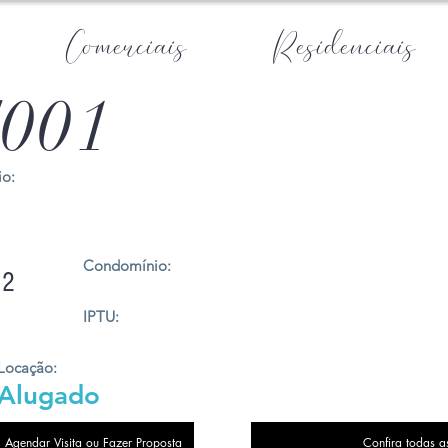
Comerciais
Residenciais
001
o:
Condomínio:
2
IPTU:
Locação:
Alugado
Agendar Visita ou Fazer Proposta
Confira todas a