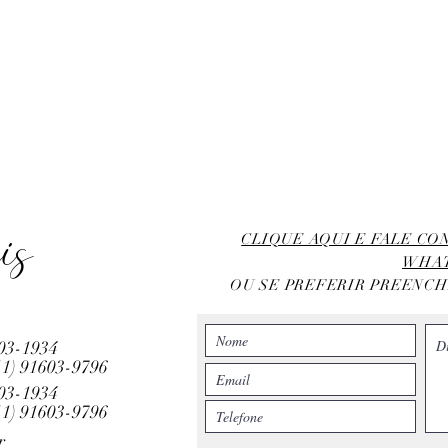
is
CLIQUE AQUI E FALE C
WHA
OU SE PREFERIR PREENC
803-1934
11)
91603-9796
803-1934
11)
91603-9796
r