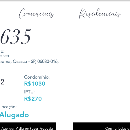
Comerciais
Residenciais
635
o:
cisco
arama, Osasco - SP, 06030-016,
Condomínio:
2
R$1030
IPTU:
R$270
Locação:
Alugado
Agendar Visita ou Fazer Proposta
Confira todas a